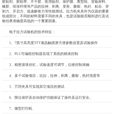
胶粘剂、胶粘带、不干胶、医用贴剂、保护膜、离型纸、背板材料、
橡胶、纸张纤维等产品的拉伸、剥离、变形、撕裂、热封、粘合、穿
刺力、开启力、低速解卷力等性能测试。拉力机夹具作为仪器的重要
组成部分，不同的材料需要不同的夹具，也是试验能否顺利进行及试
验结果准确度高低的一个重要因素。
电子拉力试验机的技术特征：
1
、
7
英寸高亮度
TFT
液晶触摸屏方便参数设置及试验操作
2
、
PLC
可编程控制器实现了系统的精准控制
3
、精密滚珠丝杠，试验速度可调节，位移控制准确
4
、多个试验项目，抗拉，拉伸，剥离，撕裂，热封强度等
5
、丌同夹具可实现其它项目的测试
6
、限位保护及自动保护功能保证了操作及运行安全。
7
、微型打印机